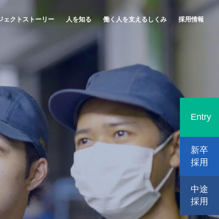
ジェクトストーリー
人を知る
働く人を支えるしくみ
採用情報
Entry
新卒
採用
中途
採用