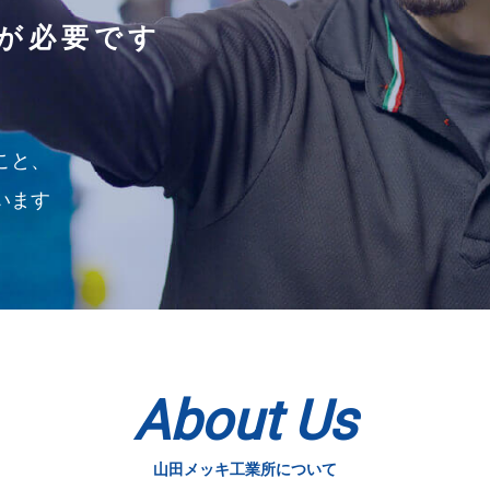
が必要です
こと、
います
About Us
山田メッキ工業所について