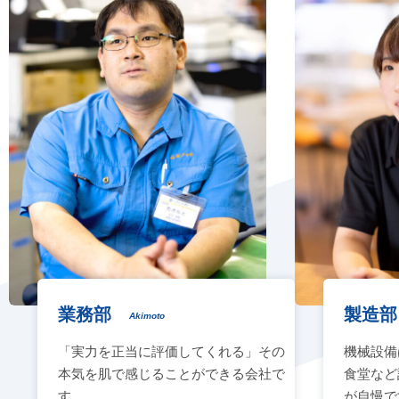
業務部
製造
Akimoto
「実力を正当に評価してくれる」その
機械設備
本気を肌で感じることができる会社で
食堂など
す。
が自慢で