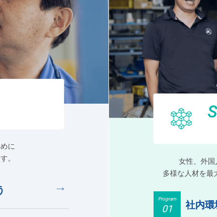
ために
ます。
女性、外国
多様な人材を最
う
Program
社内環
01